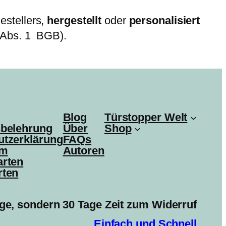
estellers,
hergestellt
oder
personalisiert
 Abs. 1 BGB).
Blog
Türstopper Welt
sbelehrung
Über
Shop
utzerklärung
FAQs
um
Autoren
arten
rten
ge, sondern 30 Tage Zeit zum Widerruf
Einfach und Schnell