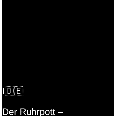
I🇩🇪
Der Ruhrpott –