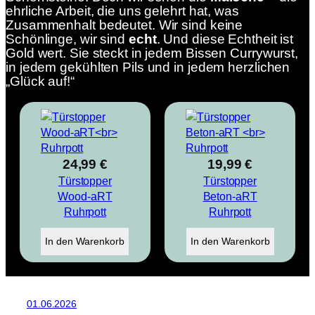
ehrliche Arbeit, die uns gelehrt hat, was
Zusammenhalt bedeutet. Wir sind keine
Schönlinge, wir sind
echt
. Und diese Echtheit ist
Gold wert. Sie steckt in jedem Bissen Currywurst,
in jedem gekühlten Pils und in jedem herzlichen
„Glück auf!“
24,99
€
19,99
€
Türstopper
Türstopper
Wood-aRT
Beton-aRT
Ruhrpott
Ruhrpott
In den Warenkorb
In den Warenkorb
01.06.2026