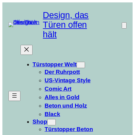
Zum
Inhalt
Design, das
springen
Türen offen
hält
Türstopper Welt
Der Ruhrpott
US-Vintage Style
Comic Art
Alles in Gold
Beton und Holz
Black
Shop
Türstopper Beton