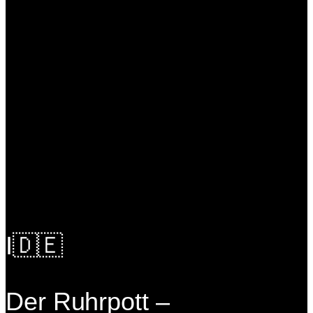
I🇩🇪
Der Ruhrpott –