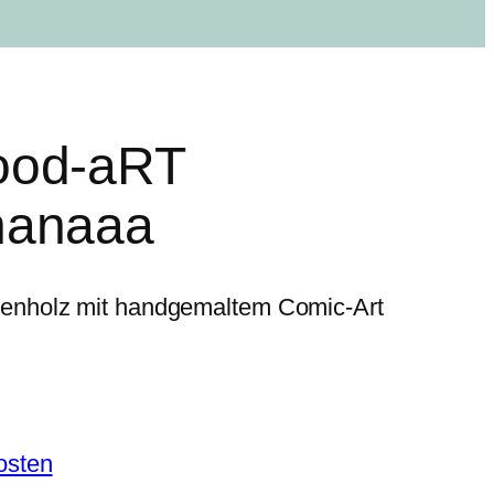
ood-aRT
nanaaa
enholz mit handgemaltem Comic-Art
osten