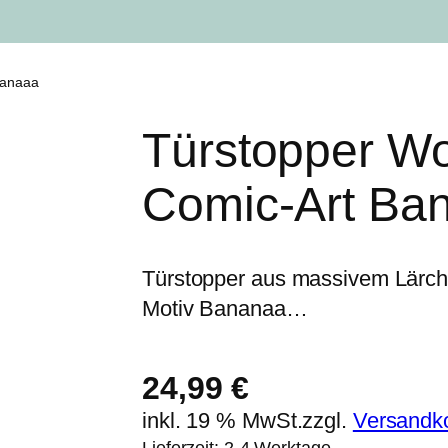
nanaaa
Türstopper W
Comic-Art Ba
Türstopper aus massivem Lärch
Motiv Bananaa…
24,99
€
inkl. 19 % MwSt.
zzgl.
Versandk