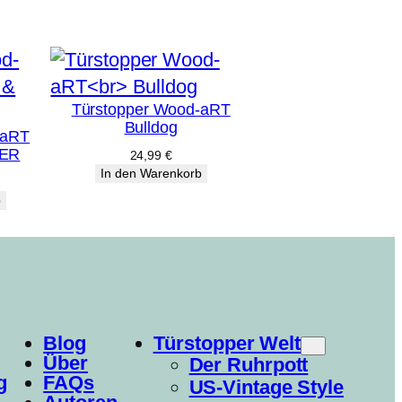
Türstopper Wood-aRT
Bulldog
-aRT
PER
24,99
€
In den Warenkorb
b
Blog
Türstopper Welt
Über
Der Ruhrpott
g
FAQs
US-Vintage Style