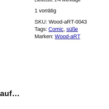
Lieferzeit:
2-4 Werktage
1 vorrätig
SKU:
Wood-aRT-0043
Tags:
Comic
, 
süße
Marken:
Wood-aRT
r auf…