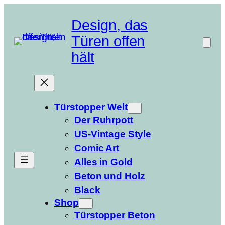
Zum
Inhalt
Design, das
springen
Türen offen
hält
Türstopper Welt
Der Ruhrpott
US-Vintage Style
Comic Art
Alles in Gold
Beton und Holz
Black
Shop
Türstopper Beton