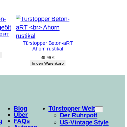
-aRT
Türstopper Beton-aRT
Ahorn rustikal
b
49,99
€
In den Warenkorb
Blog
Türstopper Welt
Über
Der Ruhrpott
g
FAQs
US-Vintage Style