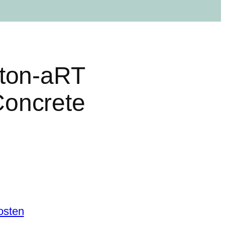
eton-aRT
oncrete
osten