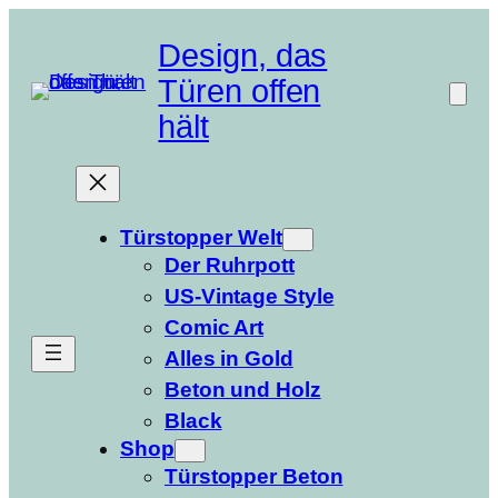
Zum
Inhalt
Design, das
springen
Türen offen
hält
Türstopper Welt
Der Ruhrpott
US-Vintage Style
Comic Art
Alles in Gold
Beton und Holz
Black
Shop
Türstopper Beton