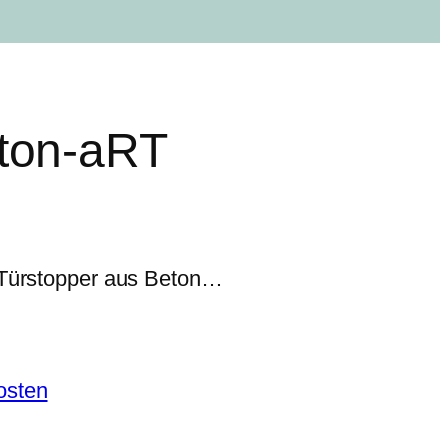
eton-aRT
… Türstopper aus Beton…
osten