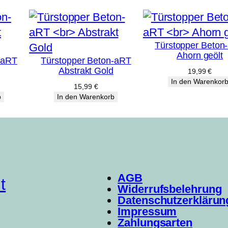
Türstopper Beton
Ahorn geölt
-aRT
Türstopper Beton-aRT
Abstrakt Gold
19,99
€
In den Warenkor
15,99
€
b
In den Warenkorb
AGB
t
Widerrufsbelehrung
Datenschutzerklärun
Impressum
Zahlungsarten