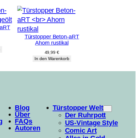
-aRT
Türstopper Beton-aRT
Ahorn rustikal
b
49,99
€
In den Warenkorb
Blog
Türstopper Welt
Über
Der Ruhrpott
g
FAQs
US-Vintage Style
Autoren
Comic Art