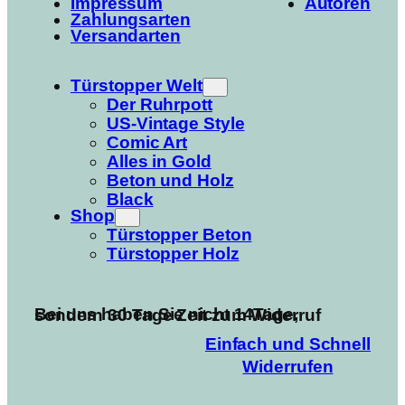
Impressum
Autoren
Zahlungsarten
Versandarten
Türstopper Welt
Der Ruhrpott
US-Vintage Style
Comic Art
Alles in Gold
Beton und Holz
Black
Shop
Türstopper Beton
Türstopper Holz
Bei uns haben Sie nicht 14Tage, sondern 30 Tage Zeit zum Widerruf
Einfach und Schnell
Widerrufen