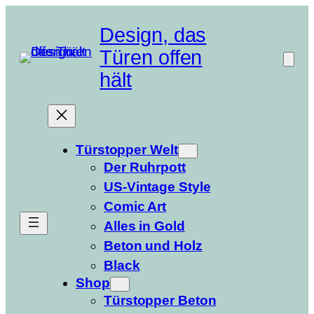
Zum
Inhalt
Design, das
springen
Türen offen
hält
Türstopper Welt
Der Ruhrpott
US-Vintage Style
Comic Art
Alles in Gold
Beton und Holz
Black
Shop
Türstopper Beton