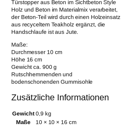
n
Türstopper aus Beton im Sichtbeton Style
-
Holz und Beton im Materialmix verarbeitet,
a
der Beton-Teil wird durch einen Holzeinsatz
R
aus recyceltem Teakholz ergänzt, die
T
Handschlaufe ist aus Jute.
T
Maße:
e
Durchmesser 10 cm
a
Höhe 16 cm
k
Gewicht ca. 900 g
M
Rutschhemmenden und
e
bodenschonenden Gummisohle
n
g
Zusätzliche Informationen
e
Gewicht
0,9 kg
Maße
10 × 10 × 16 cm