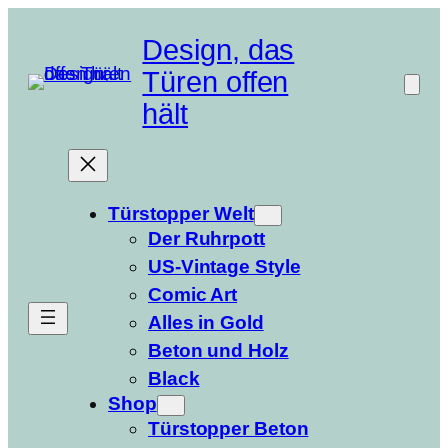
Zum
Inhalt
Design, das
springen
Türen offen
hält
Türstopper Welt
Der Ruhrpott
US-Vintage Style
Comic Art
Alles in Gold
Beton und Holz
Black
Shop
Türstopper Beton