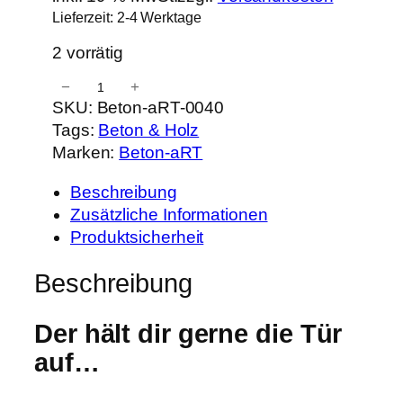
Lieferzeit:
2-4 Werktage
2 vorrätig
−
+
T
SKU:
Beton-aRT-0040
ü
Tags:
Beton & Holz
r
Marken:
Beton-aRT
s
t
Beschreibung
o
Zusätzliche Informationen
p
Produktsicherheit
p
e
Beschreibung
r
B
Der hält dir gerne die Tür
e
auf…
t
o