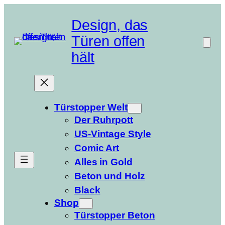
Zum
Inhalt
Design, das
springen
Türen offen
hält
Türstopper Welt
Der Ruhrpott
US-Vintage Style
Comic Art
Alles in Gold
Beton und Holz
Black
Shop
Türstopper Beton