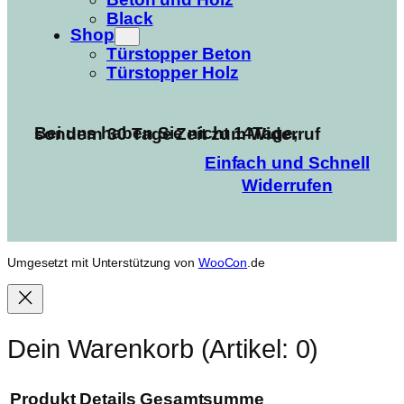
Black
Shop
Türstopper Beton
Türstopper Holz
Bei uns haben Sie nicht 14Tage, sondern 30 Tage Zeit zum Widerruf
Einfach und Schnell
Widerrufen
Umgesetzt mit Unterstützung von
WooCon
.de
Dein Warenkorb
(Artikel: 0)
Produkt
Details
Gesamtsumme