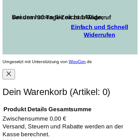
Bei uns haben Sie nicht 14Tage, sondern 30 Tage Zeit zum Widerruf
Einfach und Schnell
Widerrufen
Umgesetzt mit Unterstützung von
WooCon
.de
Dein Warenkorb
(Artikel: 0)
Produkt
Details
Gesamtsumme
Zwischensumme
0,00 €
Produkte
Versand, Steuern und Rabatte werden an der
Kasse berechnet.
im