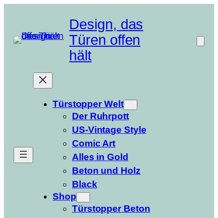
Zum
Inhalt
Design, das
springen
Türen offen
hält
Türstopper Welt
Der Ruhrpott
US-Vintage Style
Comic Art
Alles in Gold
Beton und Holz
Black
Shop
Türstopper Beton