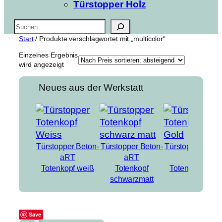
Türstopper Holz
Suchen
Start
/ Produkte verschlagwortet mit „multicolor“
Einzelnes Ergebnis
wird angezeigt
Neues aus der Werkstatt
Türstopper Beton-
Türstopper Beton-
Türstopper Beto
aRT
aRT
aRT
Totenkopf weiß
Totenkopf
Totenkopf Gold
schwarzmatt
Save