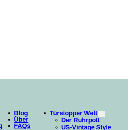
Blog
Türstopper Welt
Über
Der Ruhrpott
g
FAQs
US-Vintage Style