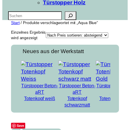
Türstopper Holz
Suchen
Start
/ Produkte verschlagwortet mit „Aqua Blue“
Einzelnes Ergebnis
wird angezeigt
Neues aus der Werkstatt
Türstopper Beton-
Türstopper Beton-
Türstopper Beto
aRT
aRT
aRT
Totenkopf weiß
Totenkopf
Totenkopf Gold
schwarzmatt
Save