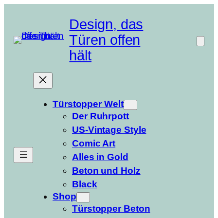
Zum
Inhalt
Design, das
springen
Türen offen
hält
Türstopper Welt
Der Ruhrpott
US-Vintage Style
Comic Art
Alles in Gold
Beton und Holz
Black
Shop
Türstopper Beton