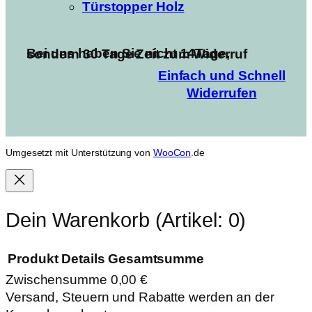
Türstopper Holz
Bei uns haben Sie nicht 14Tage, sondern 30 Tage Zeit zum Widerruf
Einfach und Schnell
Widerrufen
Umgesetzt mit Unterstützung von
WooCon
.de
Dein Warenkorb
(Artikel: 0)
Produkt
Details
Gesamtsumme
Zwischensumme
0,00 €
Produkte
Versand, Steuern und Rabatte werden an der